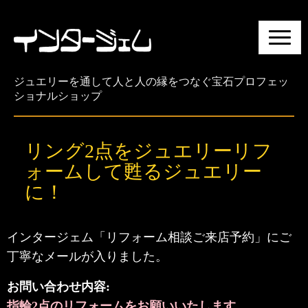
N
a
v
i
ジュエリーを通して人と人の縁をつなぐ宝石プロフェッ
g
ショナルショップ
a
t
i
リング2点をジュエリーリフ
o
n
ォームして甦るジュエリー
に！
インタージェム「リフォーム相談ご来店予約」にご
丁寧なメールが入りました。
お問い合わせ内容:
指輪2点のリフォームをお願いいたします。