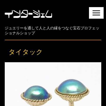
N
a
v
i
ジュエリーを通して人と人の縁をつなぐ宝石プロフェッ
g
ショナルショップ
a
t
i
タイタック
o
n