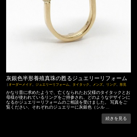
灰銀色半形養殖真珠の甦るジュエリーリフォーム
|
オーダーメイド
、
ジュエリーリフォーム
、
タイタック
、
メンズ
、
リング
、
形見
かなり昔に求めたようで、亡くなられたお父様のタイタックとお
母様が使われているリングをご持参され、どのようなデザインに
なるかジュエリーリフォームのご相談を受けました。 写真をご
覧ください、それぞれのジュエリーに灰銀色（シル ...
続きを見る