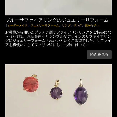
ブルーサファイアリングのジュエリーリフォーム
|
オーダーメイド
、
ジュエリーリフォーム
、
リング
、
リング
、
親から子へ
お母様から頂いたプラチナ製サファイアリンリングをご持参にな
られたT様。 お話を伺うとシンプルなデザインのサファイアリン
グにジュエリーフォームされたいというご希望でした。サファイ
アを横使いにしてフクリン留にし、元枠に付いて ...
続きを見る