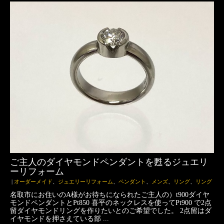
ご主人のダイヤモンドペンダントを甦るジュエリ
ーリフォーム
|
オーダーメイド
、
ジュエリーリフォーム
、
ペンダント
、
メンズ
、
リング
、
リング
名取市にお住いのA様がお待ちになられたご主人の）t900ダイヤ
モンドペンダントとPt850 喜平のネックレスを使ってPt900 で2点
留ダイヤモンドリングを作りたいとのご希望でした。 2点留はダ
イヤモンドを押さえている部 ...