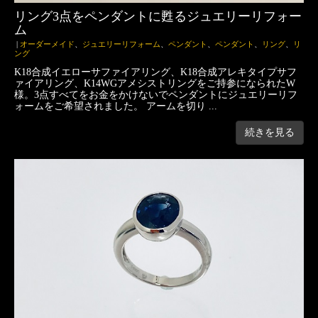
リング3点をペンダントに甦るジュエリーリフォー
ム
|
オーダーメイド
、
ジュエリーリフォーム
、
ペンダント
、
ペンダント
、
リング
、
リ
ング
K18合成イエローサファイアリング、K18合成アレキタイプサフ
ァイアリング、K14WGアメシストリングをご持参になられたW
様。3点すべてをお金をかけないでペンダントにジュエリーリフ
ォームをご希望されました。 アームを切り ...
続きを見る