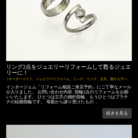
リング2点をジュエリーリフォームして甦るジュエ
リーに！
|
オーダーメイド
、
ジュエリーリフォーム
、
リング
、
リング
、
立爪
、
親から子へ
インタージェム「リフォーム相談ご来店予約」にご丁寧なメール
が入りました。 お問い合わせ内容: 指輪2点のリフォームをお願
いいたします。 ひとつは立爪の婚約指輪、もうひとつはプラチ
ナの結婚指輪です。 母親から譲り受けたもの ...
続きを見る