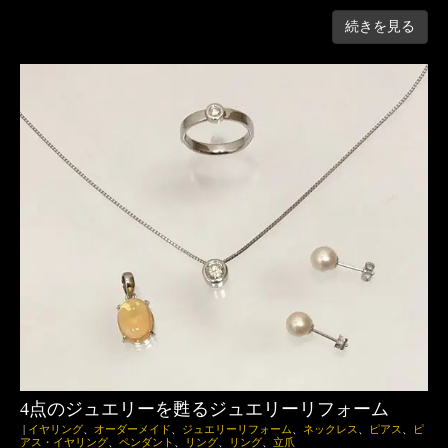
続きを見る
4点のジュエリーを甦るジュエリーリフォーム
|
イヤリング
、
オーダーメイド
、
ジュエリーリフォーム
、
ネックレス
、
ピアス
、
ピ
アス・イヤリング
、
ペンダント
、
リング
、
リング
、
立爪