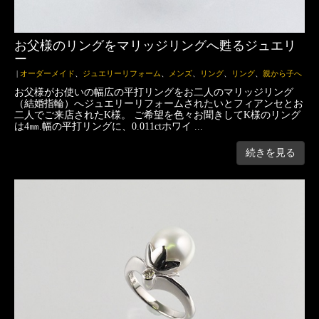
お父様のリングをマリッジリングへ甦るジュエリ
ー
|
オーダーメイド
、
ジュエリーリフォーム
、
メンズ
、
リング
、
リング
、
親から子へ
お父様がお使いの幅広の平打リングをお二人のマリッジリング
（結婚指輪）へジュエリーリフォームされたいとフィアンセとお
二人でご来店されたK様。 ご希望を色々お聞きしてK様のリング
は4㎜.幅の平打リングに、0.011ctホワイ ...
続きを見る