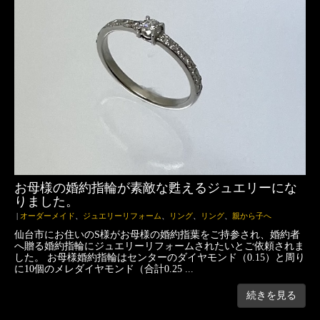
お母様の婚約指輪が素敵な甦えるジュエリーにな
りました。
|
オーダーメイド
、
ジュエリーリフォーム
、
リング
、
リング
、
親から子へ
仙台市にお住いのS様がお母様の婚約指葉をご持参され、婚約者
へ贈る婚約指輪にジュエリーリフォームされたいとご依頼されま
した。 お母様婚約指輪はセンターのダイヤモンド（0.15）と周り
に10個のメレダイヤモンド（合計0.25 ...
続きを見る