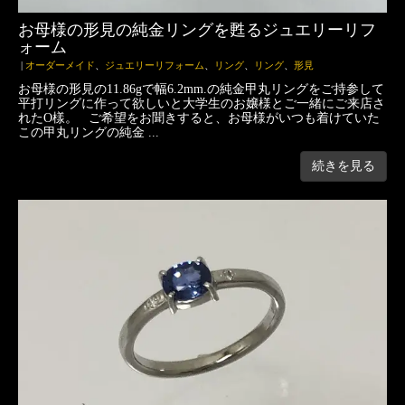
お母様の形見の純金リングを甦るジュエリーリフ
ォーム
|
オーダーメイド
、
ジュエリーリフォーム
、
リング
、
リング
、
形見
お母様の形見の11.86gで幅6.2mm.の純金甲丸リングをご持参して
平打リングに作って欲しいと大学生のお嬢様とご一緒にご来店さ
れたO樣。 ご希望をお聞きすると、お母様がいつも着けていた
この甲丸リングの純金 ...
続きを見る