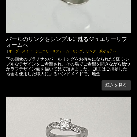
パールのリングをシンプルに甦るジュエリーリフ
ォームへ
|
オーダーメイド
、
ジュエリーリフォーム
、
リング
、
リング
、
親から子へ
下の画像のプラチナのパールリングをお持ちになられたS様 シン
プルなデザインをご希望され、その場でご希望を聞きながら幾つ
かラフデザイン画を描いて見て頂きました。 加工はご持参した
地金を使用した職人によるハンドメイドで、地金 ...
続きを見る