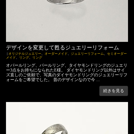
デザインを変更して甦るジュエリーリフォーム
|
オリジナルジュエリー
、
オーダーメイド
、
ジュエリーリフォーム
、
セミオーダー
メイド
、
リング
、
リング
オパールリング、パールリング、タイヤモンドリングのジュエリ
ー3点をお持ちになられたE様。 ダイヤモンドリング以外はサイ
ズ直しのご依頼で、写真のダイヤモンドリングのジュエリーリフ
ォームをご希望でした。 昔のデザインなので今 ...
続きを見る