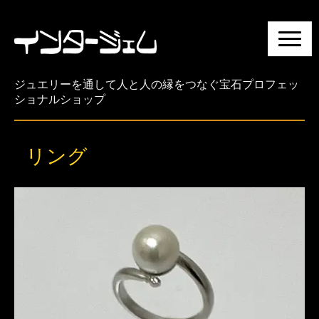
N
a
v
i
ジュエリーを通して人と人の縁をつなぐ宝石プロフェッ
g
ショナルショップ
a
t
i
リング
o
n