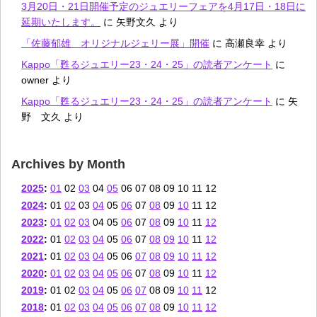
3月20日・21日開催予定のジュエリーフェアを4月17日・18日に
延期いたします。
に
矢野文久
より
「佐藤郁雄 オリジナルジェリー展」開催
に
高瀬良幸
より
Kappo「甦るジュエリー23・24・25」の読者アンケート
に
owner
より
Kappo「甦るジュエリー23・24・25」の読者アンケート
に
矢
野 文久
より
Archives by Month
2025
:
01
02
03
04
05
06
07
08
09
10
11
12
2024
:
01
02
03
04
05
06
07
08
09
10
11
12
2023
:
01
02
03
04
05
06
07
08
09
10
11
12
2022
:
01
02
03
04
05
06
07
08
09
10
11
12
2021
:
01
02
03
04
05
06
07
08
09
10
11
12
2020
:
01
02
03
04
05
06
07
08
09
10
11
12
2019
:
01
02
03
04
05
06
07
08
09
10
11
12
2018
:
01
02
03
04
05
06
07
08
09
10
11
12