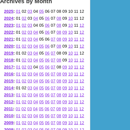
Archives by Month
2025
:
01
02
03
04
05
06
07
08
09
10
11
12
2024
:
01
02
03
04
05
06
07
08
09
10
11
12
2023
:
01
02
03
04
05
06
07
08
09
10
11
12
2022
:
01
02
03
04
05
06
07
08
09
10
11
12
2021
:
01
02
03
04
05
06
07
08
09
10
11
12
2020
:
01
02
03
04
05
06
07
08
09
10
11
12
2019
:
01
02
03
04
05
06
07
08
09
10
11
12
2018
:
01
02
03
04
05
06
07
08
09
10
11
12
2017
:
01
02
03
04
05
06
07
08
09
10
11
12
2016
:
01
02
03
04
05
06
07
08
09
10
11
12
2015
:
01
02
03
04
05
06
07
08
09
10
11
12
2014
:
01
02
03
04
05
06
07
08
09
10
11
12
2013
:
01
02
03
04
05
06
07
08
09
10
11
12
2012
:
01
02
03
04
05
06
07
08
09
10
11
12
2011
:
01
02
03
04
05
06
07
08
09
10
11
12
2010
:
01
02
03
04
05
06
07
08
09
10
11
12
2009
:
01
02
03
04
05
06
07
08
09
10
11
12
2008
:
01
02
03
04
05
06
07
08
09
10
11
12