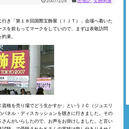
2007/1/28
出張記
,
宝飾関連
に行き「第１８回国際宝飾展（ＩＪＴ）」会場へ着いた
ースを前もってマークをしていので、まずは表敬訪問
を約束。
Ｃ資格を売り場でどう生かすか」というＪＣ（ジュエリ
のパネル・ディスカッションを聴きに行きました。その
Ｋさんがいらしたので、お声をお掛けしました。と言い
技試験」で受験されたＫさんの実技は申し分ありません