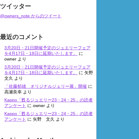
ツイッター
@owners_note からのツイート
最近のコメント
3月20日・21日開催予定のジュエリーフェア
を4月17日・18日に延期いたします。
に
owner
より
3月20日・21日開催予定のジュエリーフェア
を4月17日・18日に延期いたします。
に
矢野
文久
より
「佐藤郁雄 オリジナルジェリー展」開催
に
高瀬良幸
より
Kappo「甦るジュエリー23・24・25」の読者
アンケート
に
owner
より
Kappo「甦るジュエリー23・24・25」の読者
アンケート
に
矢野 文久
より