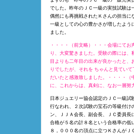
でした。昨年のＪＣ一級の実技試験は
偶然にも再挑戦されたＫさんの担当に
一級としての心の豊かさが増したよう
ました。
・・・・（前文略）・・・会場にてお
り、大変驚きました。受験の際には、
目よりも二年目の出来が良かったと、
りでしたが、それを ちゃんと見てい
だいたと感激致しました。・・・・（
に、これからは、真剣に、なお一層努
日本ジュエリー協会認定のＪＣ一級試
行なわれ、２次試験の宝石の等級付け
ン、ＪＪＡ会長、副会長、ＪＣ委員長
合格が５名の計８名という合格率の低
８，０００名の頂点に立つＫさんがＪ