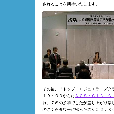
されることを期待いたします。
その後、「トップ３０ジュエラーズク
１９：００からは
ＮＧＳ・ＧＩＡ－Ｃ
れ、７名の参加でしたが盛り上がり楽
のさくらタワーに帰ったのが２２：３