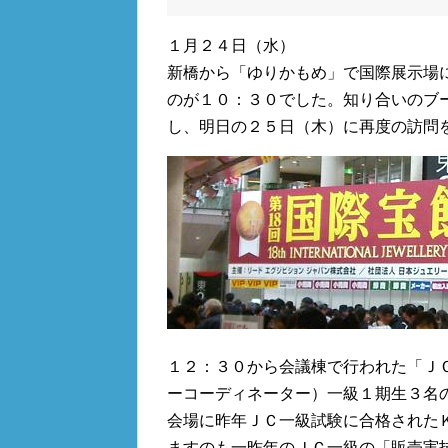
１月２４日（水）
新橋から「ゆりかもめ」で国際展示場
のが１０：３０でした。知り合いのブ
し、明日の２５日（木）に再度の訪問
１２：３０から会議棟で行われた「Ｊ
ーコーディネーター）一級１期生３名
会場に昨年ＪＣ一級試験に合格された
ますのも一昨年のＪＣ一級の「販売実