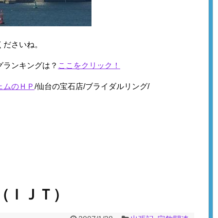
くださいね。
グランキングは？
ここをクリック！
ェムのＨＰ
/仙台の宝石店/ブライダルリング/
（ＩＪＴ）