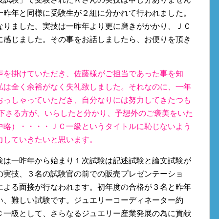
一昨年と同様に受験生が２組に分かれて行われました。
なりました。実技は一昨年より更に磨きがかかり、ＪＣ
に感じました。その事をお話しましたら、お便りを頂き
声を掛けていただき、佐藤様がご担当であった事を知
私は全く余裕がなく失礼致しました。それなのに、一年
おっしゃっていただき、自分なりには努力してきたつも
て下さる方が、いらしたと分かり、予想外のご褒美をいた
中略）・・・・ＪＣ一級というタイトルに恥じないよう
力していきたいと思います。
験は一昨年から始まり１次試験は記述試験と論文試験が
の実技、３名の試験官の前での販売プレゼンテーショ
による面接が行なわれます。初年度の合格が３名と昨年
い、難しい試験です。ジュエリーコーディネーター約
Ｃ一級として、さらなるジュエリー産業発展の為に貢献