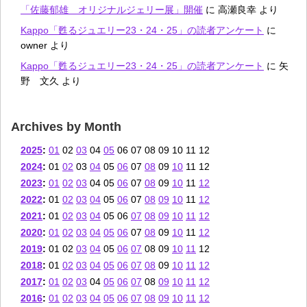
「佐藤郁雄 オリジナルジェリー展」開催
に
高瀬良幸
より
Kappo「甦るジュエリー23・24・25」の読者アンケート
に
owner
より
Kappo「甦るジュエリー23・24・25」の読者アンケート
に
矢
野 文久
より
Archives by Month
2025
:
01
02
03
04
05
06
07
08
09
10
11
12
2024
:
01
02
03
04
05
06
07
08
09
10
11
12
2023
:
01
02
03
04
05
06
07
08
09
10
11
12
2022
:
01
02
03
04
05
06
07
08
09
10
11
12
2021
:
01
02
03
04
05
06
07
08
09
10
11
12
2020
:
01
02
03
04
05
06
07
08
09
10
11
12
2019
:
01
02
03
04
05
06
07
08
09
10
11
12
2018
:
01
02
03
04
05
06
07
08
09
10
11
12
2017
:
01
02
03
04
05
06
07
08
09
10
11
12
2016
:
01
02
03
04
05
06
07
08
09
10
11
12