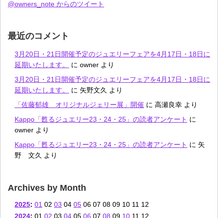
@owners_note からのツイート
最近のコメント
3月20日・21日開催予定のジュエリーフェアを4月17日・18日に
延期いたします。
に
owner
より
3月20日・21日開催予定のジュエリーフェアを4月17日・18日に
延期いたします。
に
矢野文久
より
「佐藤郁雄 オリジナルジェリー展」開催
に
高瀬良幸
より
Kappo「甦るジュエリー23・24・25」の読者アンケート
に
owner
より
Kappo「甦るジュエリー23・24・25」の読者アンケート
に
矢
野 文久
より
Archives by Month
2025
:
01
02
03
04
05
06
07
08
09
10
11
12
2024
:
01
02
03
04
05
06
07
08
09
10
11
12