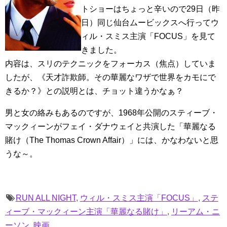
トショーはちょっと辛いので29日（昨
日）同じ仙台ムービックスへ行ってウ
ィル・スミス主演「FOCUS」を見て
きました。
内容は、スリのテクニックをフォーカス（焦点）していま
したが、《天才詐欺師。その華麗なワザで世界をカモにで
きるか？》との説明とは、チョット違うかなぁ？
男と女の絡みもあるのですが、1968年公開のスティーブ・
マックィーンがフェイ・ダナウェイと共演した「華麗なる
賭け（The Thomas Crown Affair）」には、かなわないと思
うな～。
RUN ALL NIGHT
,
ウィル・スミス主演「FOCUS」
,
ステ
ィーブ・マックィーン主演「華麗なる賭け」
,
リーアム・ニ
ーソン
,
映画