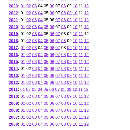
2023
:
01
02
03
04
05
06
07
08
09
10
11
12
2022
:
01
02
03
04
05
06
07
08
09
10
11
12
2021
:
01
02
03
04
05
06
07
08
09
10
11
12
2020
:
01
02
03
04
05
06
07
08
09
10
11
12
2019
:
01
02
03
04
05
06
07
08
09
10
11
12
2018
:
01
02
03
04
05
06
07
08
09
10
11
12
2017
:
01
02
03
04
05
06
07
08
09
10
11
12
2016
:
01
02
03
04
05
06
07
08
09
10
11
12
2015
:
01
02
03
04
05
06
07
08
09
10
11
12
2014
:
01
02
03
04
05
06
07
08
09
10
11
12
2013
:
01
02
03
04
05
06
07
08
09
10
11
12
2012
:
01
02
03
04
05
06
07
08
09
10
11
12
2011
:
01
02
03
04
05
06
07
08
09
10
11
12
2010
:
01
02
03
04
05
06
07
08
09
10
11
12
2009
:
01
02
03
04
05
06
07
08
09
10
11
12
2008
:
01
02
03
04
05
06
07
08
09
10
11
12
2007
:
01
02
03
04
05
06
07
08
09
10
11
12
2006
:
01
02
03
04
05
06
07
08
09
10
11
12