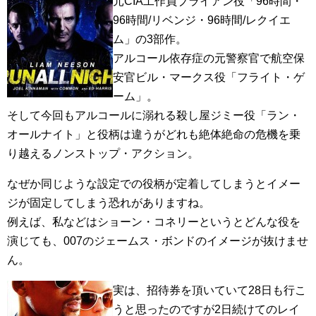
元CIA工作員ブライアン役「96時間・
96時間/リベンジ・96時間/レクイエ
ム」の3部作。
アルコール依存症の元警察官で航空保
安官ビル・マークス役「フライト・ゲ
ーム」。
そして今回もアルコールに溺れる殺し屋ジミー役「ラン・
オールナイト」と役柄は違うがどれも絶体絶命の危機を乗
り越えるノンストップ・アクション。
なぜか同じような設定での役柄が定着してしまうとイメー
ジが固定してしまう恐れがありますね。
例えば、私などはショーン・コネリーというとどんな役を
演じても、007のジェームス・ボンドのイメージが抜けませ
ん。
実は、招待券を頂いていて28日も行こ
うと思ったのですが2日続けてのレイ