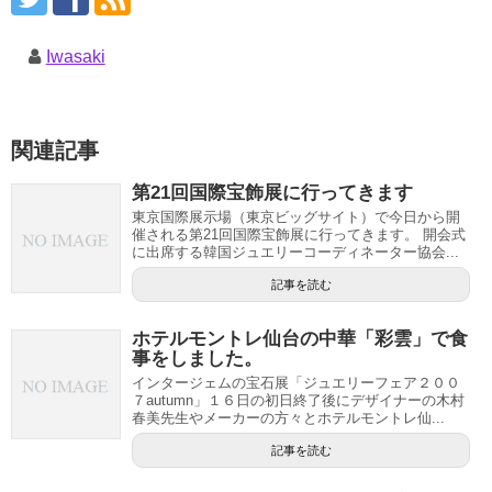
Iwasaki
関連記事
第21回国際宝飾展に行ってきます
東京国際展示場（東京ビッグサイト）で今日から開
催される第21回国際宝飾展に行ってきます。 開会式
に出席する韓国ジュエリーコーディネーター協会...
記事を読む
ホテルモントレ仙台の中華「彩雲」で食
事をしました。
インタージェムの宝石展「ジュエリーフェア２００
７autumn」１６日の初日終了後にデザイナーの木村
春美先生やメーカーの方々とホテルモントレ仙...
記事を読む