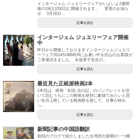
インタージェム ジュエリーフェアがいよいよ2週間
後の19(土)20(日)に開催されます。 変更のお知ら
せ 3月16日...
記事を読む
インタージェム ジュエリーフェア開催
中
昨日から開催しておりますインタージェムジュエリ
ーフェア2014SUMMERにお暑い中を沢山のお客様が
ご来場頂きました。 永坂景子先生の...
記事を読む
最近見た正統派映画2本
1本目は、映画「剣岳 点の記」のパンフレットを頂
いて読むうちにこの映画を絶対に劇場でみたいと思
い先月上映している映画館を探して、仕事が終わ
っ...
記事を読む
新聞記事の中国語翻訳
前回のブログで紹介しました台湾四大新聞の一つ聯