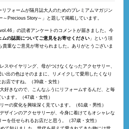
ーリフォームが隔月誌大人のためのプレミアムマガジン
Precious Story～」と題して掲載しています。
ry～vol.46」の読者アンケートのコメントが届きました。今
ェムの誌面についてご意見をお寄せください
」という項
から貴重なご意見が寄せられました。ありがとうございま
クレスやイヤリング、母がつけなくなったアクセサリー、
思い出の色はそのままに、リメイクして愛用したくなり
なお店ですね。（39歳・女性）
が大好きなので、こんなふうにリフォームするんだ、と毎
います。（47歳・女性）
エリーの変化を興味深く見ています。（61歳・男性）
いデザインのアクセサリーが、今身に着けてもオシャレな
リーを任せられるお店だと思う。（37歳・女性）
初めて知りました。世代を超えて愛されてきた物には世