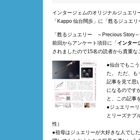
インタージェムのオリジナルジュエリ
「Kappo 仙台闊歩」に「甦るジュエリー～
「甦るジュエリー ～Precious Sto
前回からアンケート項目に「
インター
されましたので15名の読者から貴重
●仙台でもこ
た。 ただ、
記事を見て思
になるのです
と、この記事
●ジュエリー
とリーズナブ
性）
●祖母はジュエリーが大好きな人でし