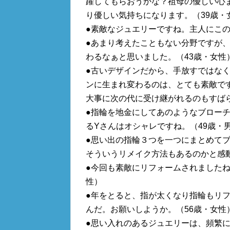
躍してもらおうかな？祖母の優しい心
り優しい気持ちになります。（39歳・
●素敵なジュエリーですね。主人にこの
●あまり考えたこともない分野ですが
わるなぁと思いました。（43歳・女性
●古いデザインだから、手放すではな
ンに生まれ変わるのは、とても素敵で
大事に次の代に受け継がれるのもすばら
●指輪を地金にしてあのようなブロー
るYさんはオシャレですね。（49歳・
●思い出の指輪３つを一つにまとめて
そういうリメイク方法もあるのかと感動
●今回も素敵にリフォームされましたね
性）
●年をとると、指が太くなり指輪もリ
んだ。お願いしようか。（56歳・女性
●思い入れのあるジュエリーは、頻繁