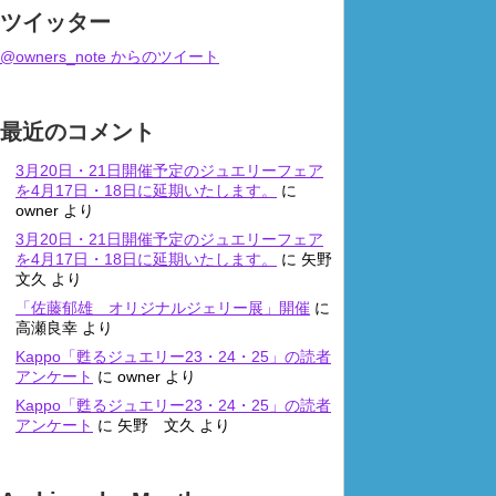
ツイッター
@owners_note からのツイート
最近のコメント
3月20日・21日開催予定のジュエリーフェア
を4月17日・18日に延期いたします。
に
owner
より
3月20日・21日開催予定のジュエリーフェア
を4月17日・18日に延期いたします。
に
矢野
文久
より
「佐藤郁雄 オリジナルジェリー展」開催
に
高瀬良幸
より
Kappo「甦るジュエリー23・24・25」の読者
アンケート
に
owner
より
Kappo「甦るジュエリー23・24・25」の読者
アンケート
に
矢野 文久
より