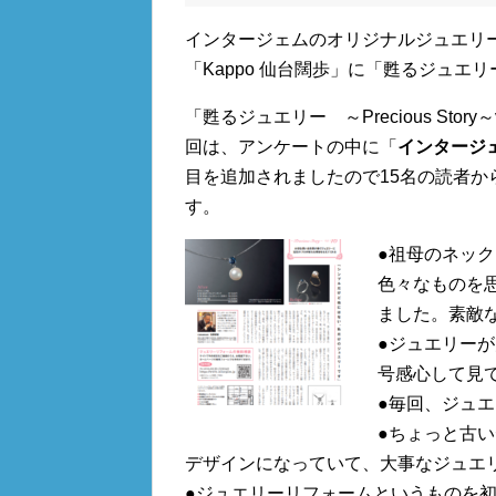
インタージェムのオリジナルジュエリ
「Kappo 仙台闊歩」に「甦るジュエリー～
「甦るジュエリー ～Precious Sto
回は、アンケートの中に「
インタージ
目を追加されましたので15名の読者
す。
●祖母のネッ
色々なものを
ました。素敵
●ジュエリー
号感心して見て
●毎回、ジュ
●ちょっと古
デザインになっていて、大事なジュエ
●ジュエリーリフォームというものを