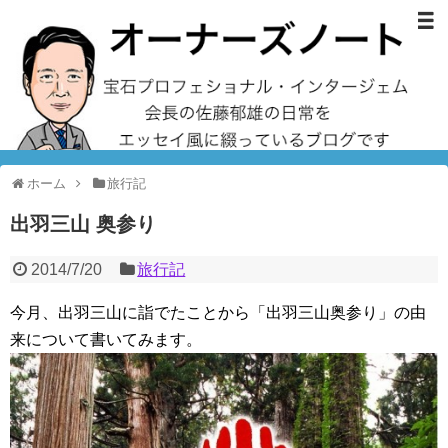
ホーム
旅行記
出羽三山 奥参り
2014/7/20
旅行記
今月、出羽三山に詣でたことから「出羽三山奥参り」の由
来について書いてみます。