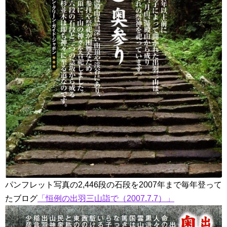
パンフレット写真の2,446段の石段を2007年まで毎年登って
たブログ
「恒例の出羽三山詣で（2007.7.7）」