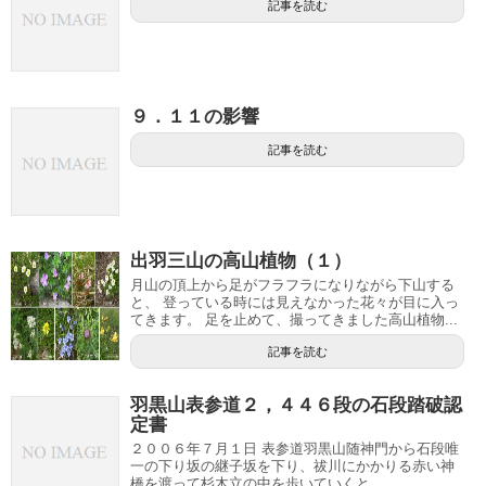
記事を読む
９．１１の影響
記事を読む
出羽三山の高山植物（１）
月山の頂上から足がフラフラになりながら下山する
と、 登っている時には見えなかった花々が目に入っ
てきます。 足を止めて、撮ってきました高山植物...
記事を読む
羽黒山表参道２，４４６段の石段踏破認
定書
２００６年７月１日 表参道羽黒山随神門から石段唯
一の下り坂の継子坂を下り、祓川にかかりる赤い神
橋を渡って杉木立の中を歩いていくと...