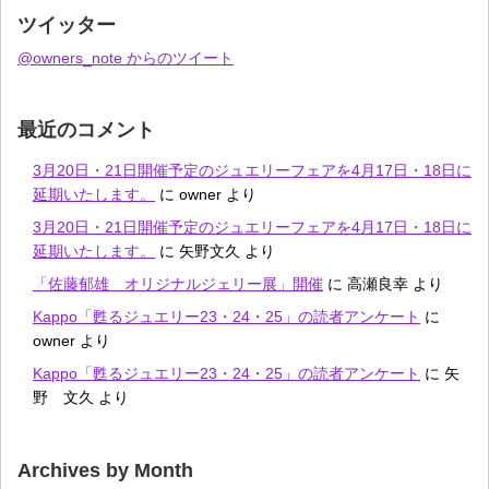
ツイッター
@owners_note からのツイート
最近のコメント
3月20日・21日開催予定のジュエリーフェアを4月17日・18日に
延期いたします。
に
owner
より
3月20日・21日開催予定のジュエリーフェアを4月17日・18日に
延期いたします。
に
矢野文久
より
「佐藤郁雄 オリジナルジェリー展」開催
に
高瀬良幸
より
Kappo「甦るジュエリー23・24・25」の読者アンケート
に
owner
より
Kappo「甦るジュエリー23・24・25」の読者アンケート
に
矢
野 文久
より
Archives by Month