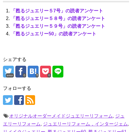
「甦るジュエリー５7号」の読者アンケート
「甦るジュエリー５８号」の読者アンケート
「甦るジュエリー５９号」の読者アンケート
「甦るジュエリー50」の読者アンケート
シェアする
error
0
0
フォローする
オリジナルオーダーメイドジュエリーリフォーム
,
ジュ
エリーリフォーム
,
ジュエリーリフォーム，インタージェム
,
リメイクジュエリー
,
甦るジュエリー60
,
甦るジュエリー61
,