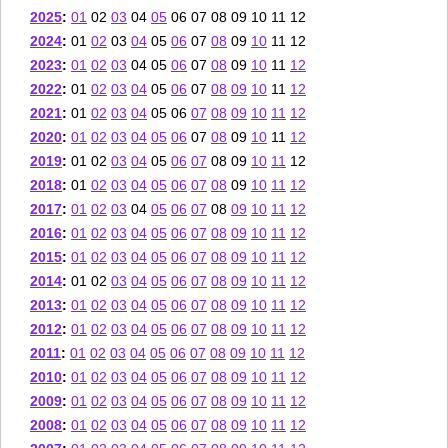
2025
:
01
02
03
04
05
06
07
08
09
10
11
12
2024
:
01
02
03
04
05
06
07
08
09
10
11
12
2023
:
01
02
03
04
05
06
07
08
09
10
11
12
2022
:
01
02
03
04
05
06
07
08
09
10
11
12
2021
:
01
02
03
04
05
06
07
08
09
10
11
12
2020
:
01
02
03
04
05
06
07
08
09
10
11
12
2019
:
01
02
03
04
05
06
07
08
09
10
11
12
2018
:
01
02
03
04
05
06
07
08
09
10
11
12
2017
:
01
02
03
04
05
06
07
08
09
10
11
12
2016
:
01
02
03
04
05
06
07
08
09
10
11
12
2015
:
01
02
03
04
05
06
07
08
09
10
11
12
2014
:
01
02
03
04
05
06
07
08
09
10
11
12
2013
:
01
02
03
04
05
06
07
08
09
10
11
12
2012
:
01
02
03
04
05
06
07
08
09
10
11
12
2011
:
01
02
03
04
05
06
07
08
09
10
11
12
2010
:
01
02
03
04
05
06
07
08
09
10
11
12
2009
:
01
02
03
04
05
06
07
08
09
10
11
12
2008
:
01
02
03
04
05
06
07
08
09
10
11
12