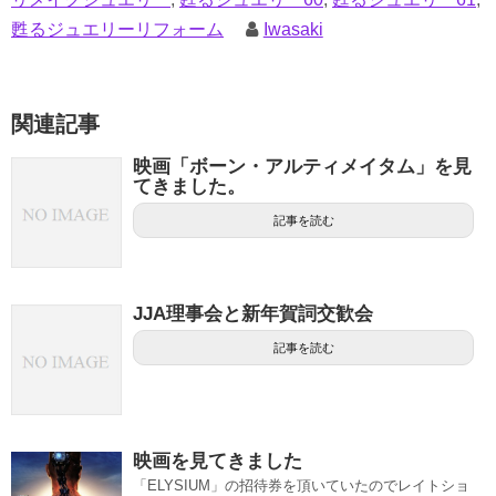
甦るジュエリーリフォーム
Iwasaki
関連記事
映画「ボーン・アルティメイタム」を見
てきました。
記事を読む
JJA理事会と新年賀詞交歓会
記事を読む
映画を見てきました
「ELYSIUM」の招待券を頂いていたのでレイトショ